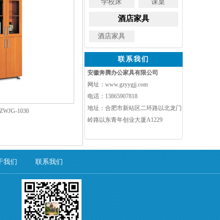
学校床
课桌
酒店家具
酒店家具
联系我们
安徽奔腾办公家具有限公司
网址：www.gzyygjj.com
电话：13865907818
地址：合肥市新站区二环路以北龙门
WJG-1030
岭路以东青年创业大厦A1229
于我们
联系我们