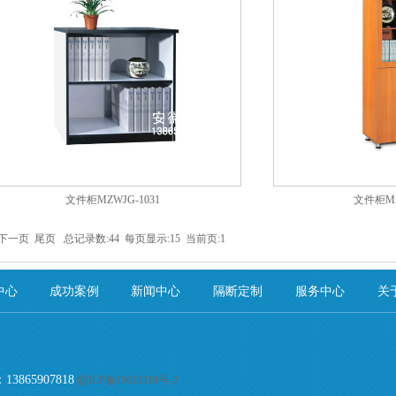
文件柜MZWJG-1031
文件柜MZ
下一页
尾页
总记录数:44 每页显示:15 当前页:1
中心
成功案例
新闻中心
隔断定制
服务中心
关
65907818
皖ICP备19013318号-2