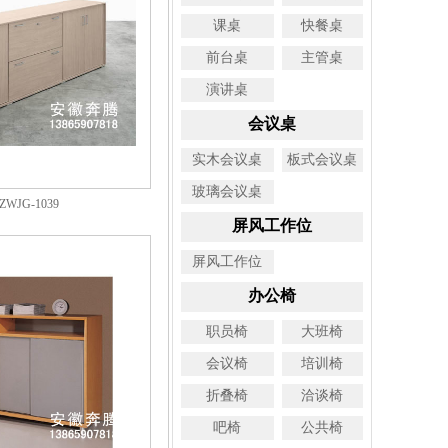
课桌
快餐桌
前台桌
主管桌
演讲桌
会议桌
实木会议桌
板式会议桌
玻璃会议桌
WJG-1039
屏风工作位
屏风工作位
办公椅
职员椅
大班椅
会议椅
培训椅
折叠椅
洽谈椅
吧椅
公共椅