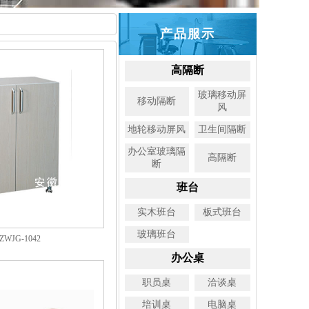
产品服示
高隔断
玻璃移动屏
移动隔断
风
地轮移动屏风
卫生间隔断
办公室玻璃隔
高隔断
断
班台
实木班台
板式班台
玻璃班台
WJG-1042
办公桌
职员桌
洽谈桌
培训桌
电脑桌