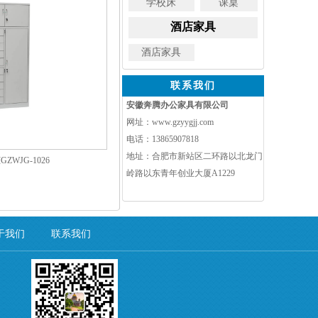
学校床
课桌
酒店家具
酒店家具
联系我们
安徽奔腾办公家具有限公司
网址：www.gzyygjj.com
电话：13865907818
地址：合肥市新站区二环路以北龙门
ZWJG-1026
岭路以东青年创业大厦A1229
于我们
联系我们