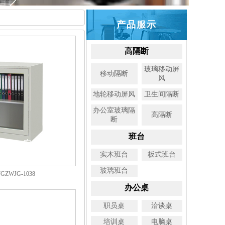
产品服示
高隔断
玻璃移动屏
移动隔断
风
地轮移动屏风
卫生间隔断
办公室玻璃隔
高隔断
断
班台
实木班台
板式班台
玻璃班台
ZWJG-1038
办公桌
职员桌
洽谈桌
培训桌
电脑桌