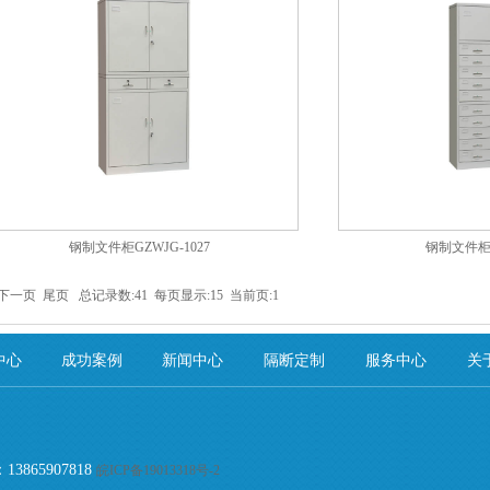
钢制文件柜GZWJG-1027
钢制文件柜G
下一页
尾页
总记录数:41 每页显示:15 当前页:1
中心
成功案例
新闻中心
隔断定制
服务中心
关
65907818
皖ICP备19013318号-2