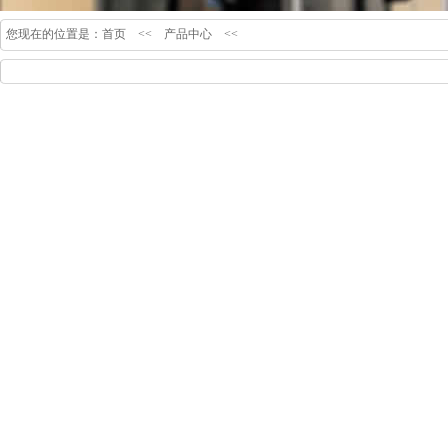
您现在的位置是：
首页
<<
产品中心
<<