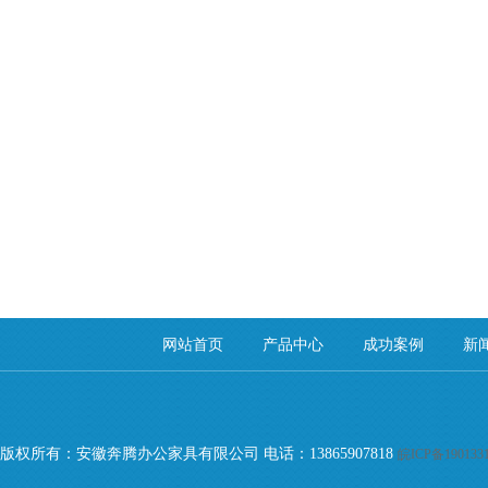
网站首页
产品中心
成功案例
新
版权所有：安徽奔腾办公家具有限公司 电话：13865907818
皖ICP备190133